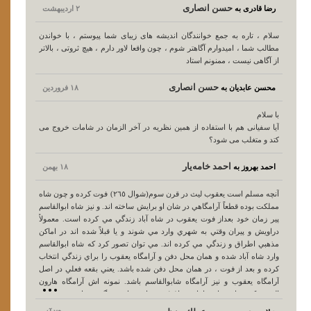
حسن انصارى
رضا قادری به
۲ ارديبهشت
سلام ، تاره به جمع خوانندگان اندیشه های زیبای شما پیوستم ، با خواندن
مطالب شما ، امیدوارم آگاهتر شوم ، چون واقعا لاور دارم ، هیچ ثروتی ، بالاتر
از آگاهی نیست ، ممنونم استاد
حسن انصارى
محسن عابدیان به
۱۸ فروردين
با سلام
آیا سفیانی هم با استفاده از همین نظریه در آخر الزمان در شامات خروج می
کتد و متغلب می شود؟
احمد خامه‌یار
احمد بهروز به
۱۸ بهمن
آنچه مسلم است يعقوب ليث در قرن سوم(شوال ٢٦٥) فوت كرده و چون شاه
مملكت بوده قطعاً آرامگاهي در شان او برايش ساخته اند. و نيز شاه ابوالقاسم
پير زمان خود بعداز فوت يعقوب در شاه آباد زندگي مي كرده است. معمولاً
دراويش و پيران وقتي به شهري وارد مي شوند و يا قبلاً شده اند در اماكن
مذهبي اطراق و زندگي مي كرده اند. مي توان تصور كرد كه شاه ابوالقاسم
وارد شاه آباد شده و همان محل دفن و آرامگاه يعقوب را براي زندگي انتخاب
كرده و بعد از فوت ، در همان محل دفن شده باشد. يعني بقعه فعلي در اصل
آرامگاه يعقوب و نيز آرامگاه شابوالقاسم باشد. نمونه اش آرامگاه هارون
الرشيد كه بعداز شهادت امام رضا(ع) در همان محل دفن گرديده است.