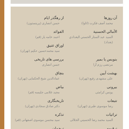
آن روزها
از رهگذر ایام
محمد آصف فكرت (اتاوا)
حسن انصاری (پرینستون)
الأمالي الحسنية
الفوائد
السيد عبد الستار الحسني البغدادي
احمد خامه یار (قم)
(بغداد)
اوراق عتیق
سید محمدحسین حکیم (تهران)
بنویس یا بمیر
بررسی های تاریخی
مرتضی رزم آرا
حسن انصارى
بهشت آیین
بنچاق
علی مشهدی رفیع (تهران)
عمادالدین شیخ الحکمایی (تهران)
بیرونی
بیاض
یونس کرامتی
مجید غلامی جلیسه (قم)
تتبعات
تاریخنگاری
رضا موسوی طبری (تهران)
دکتر صادق سجادی (تهران)
تراثیات
تذکره
السيد محمد رضا الحسيني الجلالی
سيد محسن موسوى اصفهانی (قم)
ترقيمه
ترجمان