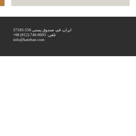
ایران، قم، صندوق پستی 556-37185
+تلفن: 9005-746 (912) 98
info@kateban.com