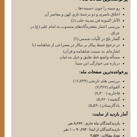
رو سینه را چون «سینه»ها ...
اخلاق ناصری و دو ترجمۀ تازیِ کهن و معاصر آن
الآثار النبوية في مدينة حلب (2)
بررسی اعتبار معجزه‌گاه‌های منسوب به امام علی (ع) در
عراق
گفتار بلخ در کلّیات شمس (5)
در ترجیح ضبط پیکار بر بیکار در مصراعی از شاهنامه (با
اشاره‌ای به نسبت شاهنامه و قرآن)
مسأله واضع خط تعلیق و خیل مدعیان
درباره می خوارگی ابن سينا
پرخواننده‌ترین صفحات ماه:
بررسی های تاریخی (۱۶٫۷۴۳)
الفوائد (۷٫۳۶۷)
قاجاریه (۷٫۳۰۰)
گنجینه (۵٫۹۲۰)
یادگارستان (۵٫۵۹۰)
آمار بازدید از سایت:
بازدیدکنندگان ماه جاری : ۸٫۲۸۹ نفر
بازدیدکنندگان از ابتدا : ۱۰٫۰۹۰٫۲۸۴ نفر
تعداد مقالات : ۴٫۵۵۹