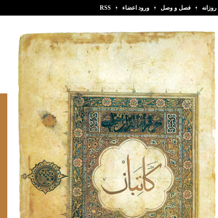
روزانه
فصل و وصل
ورود اعضاء
RSS
وعه‌ای دست‌نویس حاوی آثار ادبای شیعه
ان در سده ششم (محفوظ در گنجینه