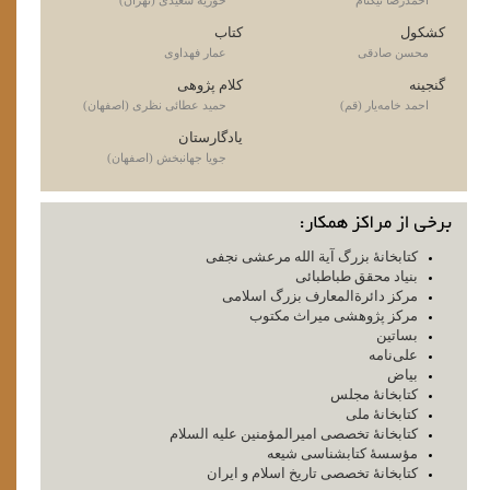
احمدرضا نیکنام
حوریه سعیدی (تهران)
کشکول
کتاب
محسن صادقی
عمار فهداوی
گنجینه
کلام پژوهی
احمد خامه‌یار (قم)
حمید عطائی نظری (اصفهان)
یادگارستان
جویا جهانبخش (اصفهان)
کتابخانۀ بزرگ آیة الله مرعشی نجفی
بنیاد محقق طباطبائی
مرکز دائرة‌المعارف بزرگ اسلامی
مرکز پژوهشی میراث مکتوب
بساتین
علی‌نامه
بیاض
کتابخانۀ مجلس
کتابخانۀ ملی
کتابخانۀ تخصصی امیرالمؤمنین علیه السلام
مؤسسۀ کتابشناسی شیعه
کتابخانۀ تخصصی تاریخ اسلام و ایران