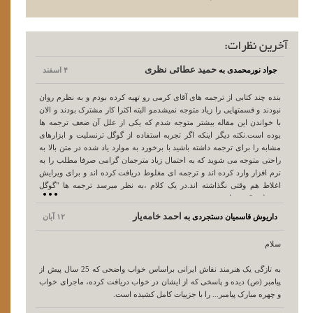
حمید عطائی نظری
جواد نورمحمدی به
۴ اسفند
بنده چند کتابی از ترجمه های آقای کرمی رو تهیه کرده بودم و به نظرم روان
نبودند و قسمتهایی را زیاد متوجه نمیشدمو البته اکثرا کار مشترک بودند و الان
با خواندن این مقاله بیشتر متوجه شدم که یکی از علل آن ضعف ترجمه ها
بوده است.نکته دیگر اینکه اگر تجربه استفاده از گوگل ترنسلیت و ابزارهای
مشابه را برای ترجمه داشته باشید با برخورد به موارد یاد شده در متن بالا به
راحتی متوجه می شوید که به احتمال زیاد مترجمان گرامی صرفا مطلب را به
نرم افزار وارد کرده اند و ترجمه ای مغلوط دریافت کرده اند و برای ویرایش
اغلاط هم وقتی نگذاشته اند.در یک کلام ،به نظر میرسد ترجمه ها "گوگل
ترنسلیتی" بوده است.
احمد خامه‌یار
داریوش قاسمیان دستجردی به
۱۲ آبان
سلام
به تازگی یک هنرمند نقاش ایرانی براساس خواب واضحی که 25 سال پیش از
پیامبر (ص) دیده و پاسخی که از ایشان در خواب دریافت کرده، ماجرای خواب
و چهره مبارک پیامبر... را با جزییات کامل کشیده است.