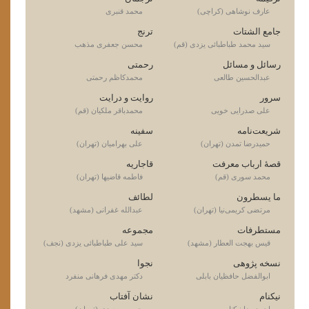
عارف نوشاهى (کراچی)
محمد قنبرى
جامع الشتات
ترنج
سید محمد طباطبائی یزدی (قم)
محسن جعفرى مذهب
رسائل و مسائل
رحمتی
عبدالحسین طالعی
محمدکاظم رحمتی
سرور
روایت و درایت
على صدرايى خويى
محمدباقر ملکیان (قم)
شریعت‌نامه
سفینه
حمیدرضا تمدن (تهران)
علی بهرامیان (تهران)
قصۀ ارباب معرفت
قاجاریه
محمد سوری (قم)
فاطمه قاضیها (تهران)
ما یسطرون
لطائف
مرتضی کریمی‌نیا (تهران)
عبدالله غفرانی (مشهد)
مستطرفات
مجموعه
قیس بهجت العطار (مشهد)
سید علی طباطبائی یزدی (نجف)
نسخه پژوهی
نجوا
ابوالفضل حافظیان بابلی
دکتر مهدی فرهانی منفرد
نیکنام
نشان آفتاب