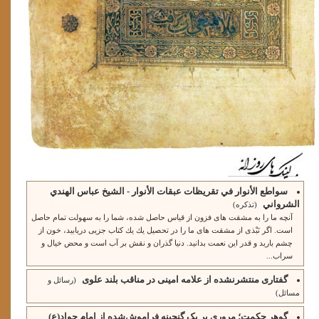
ثمانیه استانبول)
احمد خامه‌یار
سواطع الأنوار في تقريظات عبقات الأنوار - الشيخ عباس الهندي
الشرواني
(تذکره)
آنچه ما را به مشقت هاى فزون از قياس حاصل شده، شما را به سهولت تمام حاصل
است. اگر نَبْذى از مشقت هاى ما را در تحصيل يك يك كتاب جزيى دريابيد، خون از
چشم باريد و قدر اين نعمت بدانيد. دنيا گذران و نقش بر آب است و محض خيال و
سراب...
گفتاری منتشرنشده از علامه امینی در مناقب بلند علوی
(رسائل و
مسائل)
گوهر حکمت؛ مروری بر یک گنجینه فراموش‌شده از امام جواد(ع)