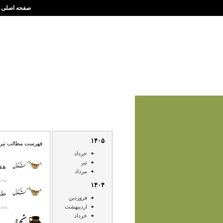
صفحه اصلی
۱۴۰۵
فهرست مطالب تير ۱۳۸۷
خرداد
تير
هف
مرداد
محسن صا
۱۴۰۴
طر
فروردين
محسن صا
ارديبهشت
خرداد