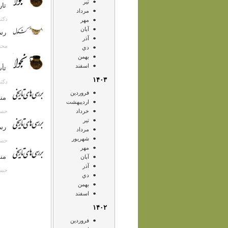
تير
تار
مرداد
دکتر م
مهر
آبان
رسا
آذر
محسن صا
دي
بهمن
اسفند
تأ
۱۴۰۳
دکتر م
فروردين
من
ارديبهشت
حسن انص
خرداد
تير
رسا
مرداد
شهريور
حسن انص
مهر
منا
آبان
آذر
حسن انص
دي
بهمن
اسفند
۱۴۰۲
فروردين