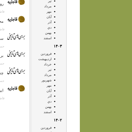
تير
روز اول 
مرداد
مهر
فاطمه قاض
آبان
محرم سال
آذر
دي
فاطمه قاض
بهمن
اسفند
سخن
۱۴۰۳
حسن انصا
فروردين
برا
ارديبهشت
حسن انصا
خرداد
تير
چند
مرداد
شهريور
حسن انصا
مهر
ایر
آبان
آذر
فاطمه قا
دي
بهمن
اسفند
۱۴۰۲
فروردين