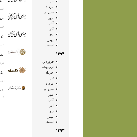
مک
تير
مرداد
حسن انصا
شهريور
مهر
چر
آبان
حسن انصا
آذر
دي
درب
بهمن
حسن انصا
اسفند
۱۳۹۴
تفس
فروردين
مرتضی کر
ارديبهشت
نکت
خرداد
تير
احمد خامه
مرداد
مرو
شهريور
مهر
عبدالحس
آبان
آذر
دي
بهمن
اسفند
۱۳۹۳