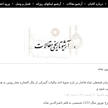
درباره کاتبان
آرشیو مقالات
آرشیو لینکهای روزانه
فصل و وصل
ورود اعض
۱۳۹۶
ان فتحعلی شاه قاجار در باره نحوۀ اخذ مالیات گمرکی از مال التجاره تجار روس به ه
ی شود و.
یها ، ۲۸ اسفند ۱۳۹۶ ساعت ۱:۵۳
روز سال 1253 شمسی به قلم ناصرالدین شاه