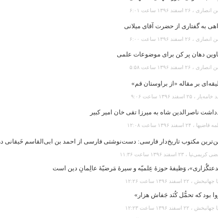
رى ، ۲۶ اسفند ۱۳۹۶ ساعت ۶:۰۱
هی به گفتاری از حضرت آقای میلانی
رى ، ۲۶ اسفند ۱۳۹۶ ساعت ۶:۰۰
اوین دهان پر کن برای موضوعات علمی
رى ، ۲۶ اسفند ۱۳۹۶ ساعت ۵:۵۸
یقه‌ای بر مقاله «از براوستان قم»
‌یار ، ۲۵ اسفند ۱۳۹۶ ساعت ۹:۰۶
داشت ناصرالدین شاه به میرزا تقی خان امیر کبیر
یها ، ۲۴ اسفند ۱۳۹۶ ساعت ۱۲:۰۸
‌ترین مکتوب تاریخ‌دار فارسی: دست‌نوشتی فارسی از احمد بن ابی‌القاسم خَیقانی در
یمی‌نیا ، ۲۳ اسفند ۱۳۹۶ ساعت ۱۱:۳۶
عتگُزاری»، وَظیفۀ حوزۀ عِلمیّه و سیرۀ مَرضیّۀ عالِمانِ دین است
نبخش ، ۲۲ اسفند ۱۳۹۶ ساعت ۱۲:۲۶
وا بود که تحمُّل کُنَد جَفاش هزار»
نبخش ، ۲۲ اسفند ۱۳۹۶ ساعت ۱۲:۲۳