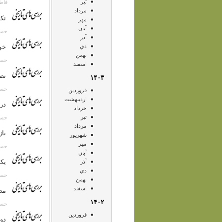
تير
فاطمه قاض
مرداد
نکا
مهر
آبان
حسن انصا
آذر
خو
دي
بهمن
حسن انصا
اسفند
تص
۱۴۰۳
حسن انصا
فروردين
ارديبهشت
درب
خرداد
تير
حسن انصا
مرداد
باز
شهريور
مهر
حسن انصا
آبان
یک
آذر
دي
حسن انصا
بهمن
اسفند
مصب
۱۴۰۲
حسن انصا
فروردين
دو