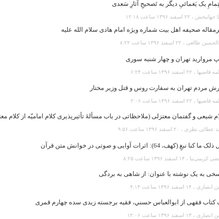
تِمامِ یک یَغمائیِ دیگر به تَصحیحِ آثارِ سَعدی
نبخش ، ۲۲ اسفند ۱۳۹۶ ساعت ۱۲:۱۸
مقاله صحیفه اهل بیت شماره ویژه امام هادی سلام الله علیه
ین طالعی ، ۲۲ اسفند ۱۳۹۶ ساعت ۸:۲۲
 مروارید تهران و چهار شنبه سوری
یها ، ۲۲ اسفند ۱۳۹۶ ساعت ۶:۲۴
رش مردم تهران به سفارت روس و قتل وزیر مختار
یها ، ۲۲ اسفند ۱۳۹۶ ساعت ۲:۰۶
م شیعی و گفتمان معتزلی (ملاحظاتی در باب مسألۀ تأثیرپذیری کلام امامیّه از کلام معت
ائی نظری ، ۲۰ اسفند ۱۳۹۶ ساعت ۹:۵۶
 ما کنا نبغِ (کهف، 64): اثرات آوایی و صوتی در خوانش متن قرآن
یمی‌نیا ، ۱۴ اسفند ۱۳۹۶ ساعت ۸:۲۵
خی به یک نوشته با عنوان: از شاهی به بردگی
رى ، ۱۴ اسفند ۱۳۹۶ ساعت ۴:۱۴
 کتاب فقهی از ابوالعباس حسني، فقيه برجسته زيدی سده چهارم قمری
رى ، ۱۳ اسفند ۱۳۹۶ ساعت ۱۲:۰۶