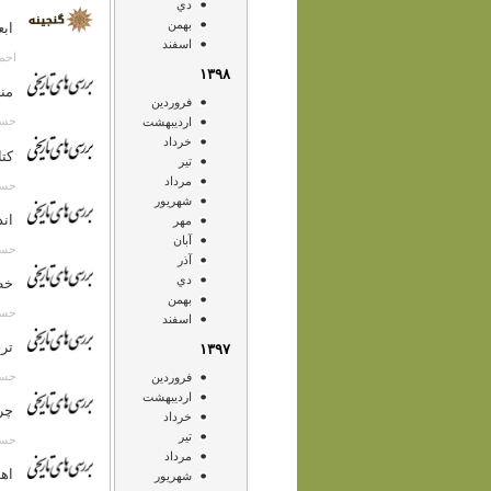
دي
بهمن
ابع
اسفند
احمد خامه
۱۳۹۸
منا
فروردين
حسن انصا
ارديبهشت
خرداد
کت
تير
مرداد
حسن انصا
شهريور
اند
مهر
آبان
حسن انصا
آذر
دي
خط
بهمن
حسن انصا
اسفند
تر
۱۳۹۷
حسن انصا
فروردين
ارديبهشت
چر
خرداد
تير
حسن انصا
مرداد
اهل
شهريور