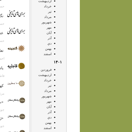
ارديبهشت
خرداد
حسن انصا
تير
نگا
مرداد
شهريور
حسن انصا
مهر
عن
آبان
آذر
حسن انصا
دي
بهمن
تعل
اسفند
احمد خامه
۱۴۰۱
یاد
فروردين
ارديبهشت
فاطمه قاض
خرداد
کهن
تير
مرداد
مرتضی کر
شهريور
مهر
«بد
آبان
جویا جها
آذر
دي
«رَ
بهمن
جویا جها
اسفند