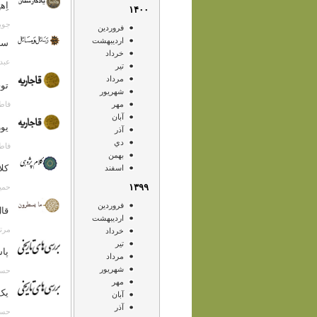
اِه
۱۴۰۰
جویا جها
فروردين
ارديبهشت
سر‌
خرداد
عبدالحس
تير
مرداد
توپ
شهريور
فاطمه قاض
مهر
آبان
یو
آذر
دي
فاطمه قاض
بهمن
کلا
اسفند
۱۳۹۹
حمید عط
فروردين
قال ذلک
ارديبهشت
مرتضی کر
خرداد
تير
پاس
مرداد
شهريور
حسن انصا
مهر
يک
آبان
آذر
حسن انصا