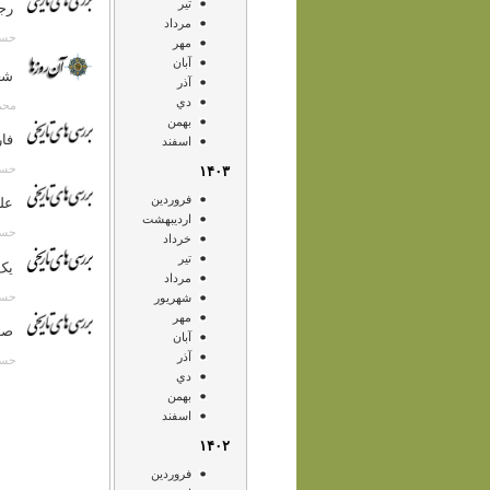
تير
رجا
مرداد
حسن انصا
مهر
آبان
شعر
آذر
دي
محمد آص
بهمن
فار
اسفند
حسن انصا
۱۴۰۳
فروردين
علم
ارديبهشت
حسن انصا
خرداد
تير
يک
مرداد
حسن انصا
شهريور
مهر
صو
آبان
آذر
حسن انصا
دي
بهمن
اسفند
۱۴۰۲
فروردين