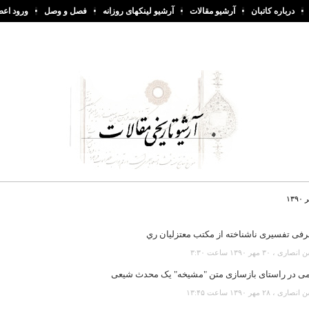
درباره کاتبان
آرشیو مقالات
آرشیو لینکهای روزانه
فصل و وصل
ورود اعض
۱
رفی تفسيری ناشناخته از مکتب معتزليان ري
رى ، ۳۰ مهر ۱۳۹۰ ساعت ۳:۳۰
می در راستای بازسازی متن "مشيخه" يک محدث شيعی
رى ، ۲۸ مهر ۱۳۹۰ ساعت ۱۳:۴۵