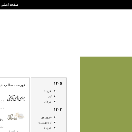
صفحه اصلی
۱۴۰۵
فهرست مطالب شهريور
خرداد
تير
زيد
مرداد
حسن انصار
۱۴۰۴
فروردين
مِه
ارديبهشت
عمادالد
خرداد