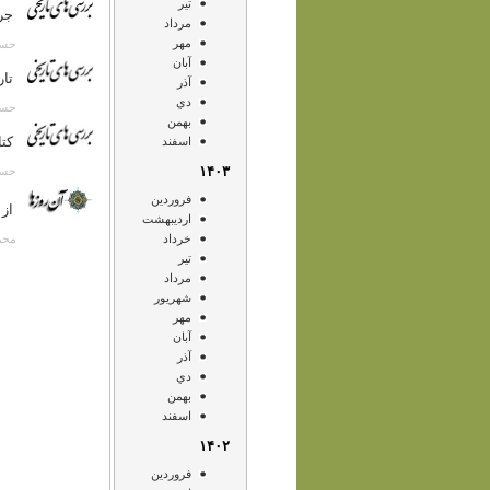
تير
جر
مرداد
مهر
حسن انصار
آبان
تار
آذر
دي
حسن انصار
بهمن
کت
اسفند
۱۴۰۳
حسن انصا
فروردين
از 
ارديبهشت
محمد آص
خرداد
تير
مرداد
شهريور
مهر
آبان
آذر
دي
بهمن
اسفند
۱۴۰۲
فروردين